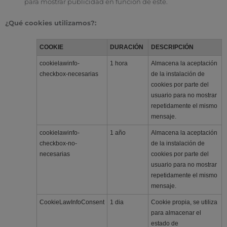
para mostrar publicidad en función de este.
¿Qué cookies utilizamos?:
COOKIE
DURACIÓN
DESCRIPCIÓN
cookielawinfo-
1 hora
Almacena la aceptación
checkbox-necesarias
de la instalación de
cookies por parte del
usuario para no mostrar
repetidamente el mismo
mensaje.
cookielawinfo-
1 año
Almacena la aceptación
checkbox-no-
de la instalación de
necesarias
cookies por parte del
usuario para no mostrar
repetidamente el mismo
mensaje.
CookieLawInfoConsent
1 dia
Cookie propia, se utiliza
para almacenar el
estado de