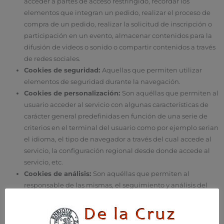
acceder a partes de acceso restringido, recordar los
elementos que integran un pedido, realizar el proceso de
compra de un pedido, realizar la solicitud de inscripción o
participación en un evento, almacenar contenidos para la
difusión de videos o sonido o compartir contenidos a través
de redes sociales.
Cookies de seguridad:
Aquellas que permiten utilizar
elementos de seguridad durante la navegación.
Cookies de personalización:
Son aquéllas que permiten al
usuario acceder al servicio con algunas características de
carácter general predefinidas en función de una serie de
criterios en el terminal del usuario como por ejemplo serian
el idioma, el tipo de navegador a través del cual accede al
servicio, la configuración regional desde donde accede al
servicio, etc.
Cookies de análisis:
Son aquéllas que permiten al
responsable de las mismas, el seguimiento y análisis del
comportamiento de los usuarios de los sitios web a los que
están vinculadas. La información recogida mediante este
tipo de cookies se utiliza en la medición de la actividad de