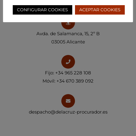
CONFIGURAR COOKIES
ACEPTAR COOKIES
Avda. de Salamanca, 15, 2º B
03005 Alicante
Fijo:
+34 965 228 108
Móvil: +34 670 389 092
despacho@delacruz-procurador.es