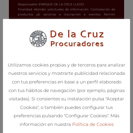
e
Responsable: ENRIQUE DE LA CRUZ LLEDO
Finalidad: Atender solicitudes de información. Contratación de
c
productos y/o servicios e inscripción a eventos. Remitir
a
comunicaciones comerciales y segmentación con fines
comerciales.
m
Derechos: Revocar el consentimiento. Acceso, rectificación,
p
supresión, limitación u oposición al tratamiento, derecho a no
o
ser objeto de decisiones automatizadas, así como a obtener
información clara y transparente sobre el tratamiento de los
v
datos.
a
c
Utilizamos cookies propias y de terceros para analizar
í
nuestros servicios y mostrarte publicidad relacionada
o
.
con tus preferencias en base a un perfil elaborado
con tus hábitos de navegación (por ejemplo, páginas
Contacte con nosotros
visitadas). Si consientes su instalación pulsa "Aceptar
Cookies", o también puedes configurar tus
Si necesita algún tipo de información o ayuda, puede
realizar sus consultas por teléfono, a través de la dirección
preferencias pulsando "Configurar Cookies". Más
de correo electrónico, o enviando un formulario y
en breve
información en nuestra
Política de Cookies
nos pondremos en contacto con Usted.